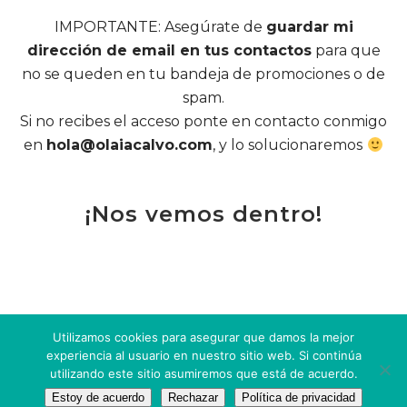
IMPORTANTE: Asegúrate de
guardar mi
dirección de email en tus contactos
para que
no se queden en tu bandeja de promociones o de
spam.
Si no recibes el acceso ponte en contacto conmigo
en
hola@olaiacalvo.com
, y lo solucionaremos
¡Nos vemos dentro!
Utilizamos cookies para asegurar que damos la mejor
experiencia al usuario en nuestro sitio web. Si continúa
utilizando este sitio asumiremos que está de acuerdo.
Estoy de acuerdo
Rechazar
Política de privacidad