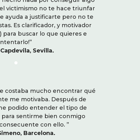
ada, desmotivada, insegura,
r hecho nada por conseguir algo
lamentarse si
más confianza en mí misma y
el victimismo no te hace triunfar
no es el camin
l es mi camino. Siento más
te ayuda a justificarte pero no te
y sentirte bien
 control sobre mí vida. He
s. Es clarificador, y motivador
mueves de don
acer que me valoren, lo que
) para buscar lo que quieres e
(da fuerza y
 relaciones con mi entorno y
intentarlo!”
Capdevila, Sevilla.
o misma."
nchez, Tenerife.
a conectarte con tu propia
me costaba mucho encontrar qué
"Estaba estan
ad quiere tu yo, a hacerte
nte me motivaba. Después de
era lo que
tiene, a decidirte a hacer el
 he podido entender el tipo de
trabajar con
hora me siento ilusionada,
o para sentirme bien conmigo
trabajo qu
re todo MUY CAPAZ."
consecuente con ello. ”
misma
-Herrero, Madrid.
Gimeno, Barcelona.
M