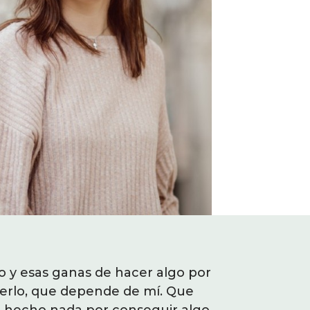
jar con Olaia, llevaba casi 4
o y esas ganas de hacer algo por
"He sentido es
a vida que realmente quiero
erlo, que depende de mí. Que
mi, que pue