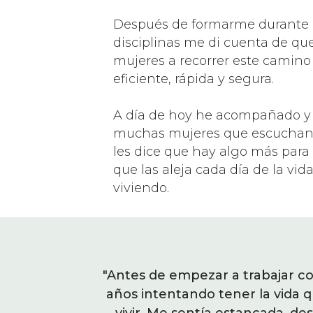
Después de formarme durante 
disciplinas me di cuenta de que
mujeres a recorrer este camin
eficiente, rápida y segura.
A día de hoy he acompañado 
muchas mujeres que escuchan a
les dice que hay algo más para 
que las aleja cada día de la vid
viviendo.
 llevaba casi 4
"Antes de empezar a trabajar con
"He sentido ese ánimo y esa
almente quiero
años intentando tener la vida 
mi, que puedo hacerlo, 