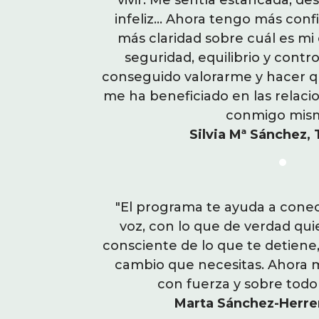
da, insegura,
vivir. Me sentía estancada, de
lamentarse sin haber hecho
 en mí misma y
infeliz... Ahora tengo más con
no es el camino, que el vict
o. Siento más
más claridad sobre cuál es mi
y sentirte bien, solo te ayud
e mí vida. He
seguridad, equilibrio y contro
mueves de donde estas. Es 
valoren, lo que
conseguido valorarme y hacer q
(da fuerza y ánimo) para 
on mi entorno y
me ha beneficiado en las relaci
intenta
Lorena Capdevi
conmigo mism
e.
Silvia Mª Sánchez, 
con tu propia
"El programa te ayuda a conec
"Estaba estancada, me cos
yo, a hacerte
voz, con lo que de verdad qui
era lo que realmente me
dirte a hacer el
consciente de lo que te detiene, 
trabajar con Olaia he pod
o ilusionada,
cambio que necesitas. Ahora m
trabajo que busco para 
CAPAZ."
con fuerza y sobre tod
misma y ser consec
rid.
Marta Sánchez-Herrer
Mireia Gimeno