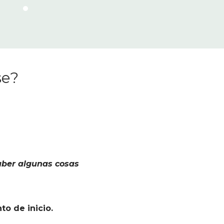
se?
saber algunas cosas
to de inicio.