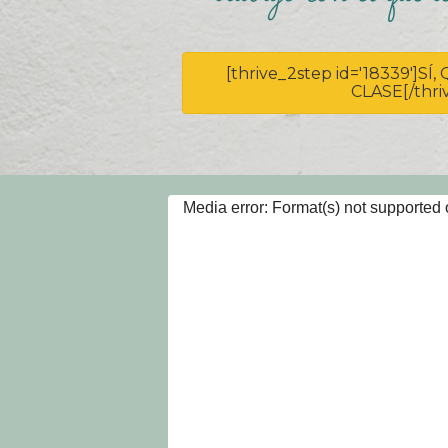
[thrive_2step id='18339']
CLASE[/thri
Reproductor
Media error: Format(s) not supported 
de
Descargar archivo: https://olaiacalvo.com/wp-content/
vídeo
Taller-Online-def.mp4?_=1