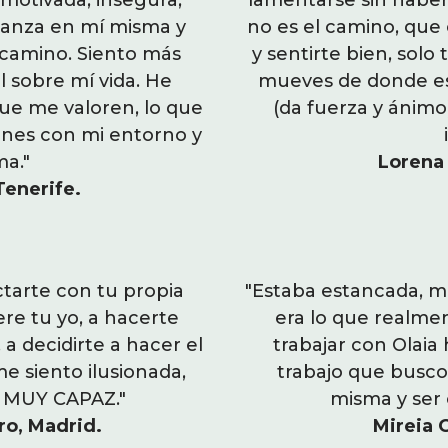
smotivada, insegura,
 nada por conseguir algo
vivir. Me sentía estanc
lamentarse sin habe
fianza en mí misma y
imismo no te hace triunfar
infeliz... Ahora tengo 
no es el camino, que 
 camino. Siento más
a a justificarte pero no te
más claridad sobre cuá
y sentirte bien, solo 
l sobre mí vida. He
clarificador, y motivador
seguridad, equilibrio y
mueves de donde esta
ue me valoren, lo que
buscar lo que quieres e
conseguido valorarme y h
(da fuerza y ánimo
ones con mi entorno y
rlo!”
me ha beneficiado en las
la, Sevilla.
a."
Lorena 
conmig
Tenerife.
Silvia Mª Sá
tarte con tu propia
taba mucho encontrar qué
"El programa te ayuda 
"Estaba estancada, 
ere tu yo, a hacerte
 motivaba. Después de
voz, con lo que de verd
era lo que realme
a decidirte a hacer el
ido entender el tipo de
consciente de lo que te de
trabajar con Olaia
e siento ilusionada,
sentirme bien conmigo
cambio que necesitas. A
trabajo que busc
o MUY CAPAZ."
uente con ello. ”
con fuerza y sob
misma y ser 
o, Madrid.
, Barcelona.
Marta Sánchez
Mireia 