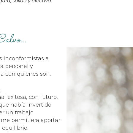
ura, sólida y efectiva.
alvo...
s inconformistas a
da personal y
da con quienes son.
.
al exitosa, con futuro,
que había invertido
er un trabajo
 me permitiera aportar
 equilibrio.