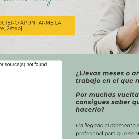
SÍ, QUIERO APUNTARME LA
ve_2step]
or source(s) not found
¿Llevas meses o a
uploads/2019/11/Presentacio%CC%81n-
trabajo en el que n
Por muchas vueltas
consigues saber q
hacerlo?
Ha llegado el momento 
profesional para que sien