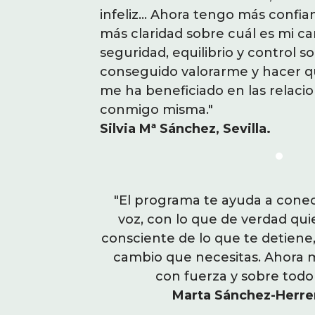
n mí misma y
infeliz... Ahora tengo más confi
no es el camino, que el vict
Siento más
más claridad sobre cuál es mi c
y sentirte bien, solo te ayuda
 vida. He
seguridad, equilibrio y control s
mueves de donde estas. Es cl
valoren, lo que
conseguido valorarme y hacer q
(da fuerza y ánimo) para bus
on mi entorno y
me ha beneficiado en las relaci
intentarlo!”
conmigo misma."
Lorena Capdevila, Sevilla.
Silvia Mª Sánchez, Sevilla.
con tu propia
"El programa te ayuda a conec
"Estaba estancada, me cos
yo, a hacerte
voz, con lo que de verdad qui
era lo que realmente me
dirte a hacer el
consciente de lo que te detiene, 
trabajar con Olaia he pod
o ilusionada,
cambio que necesitas. Ahora m
trabajo que busco para 
CAPAZ."
con fuerza y sobre tod
misma y ser consec
rid.
Marta Sánchez-Herrer
Mireia Gimeno