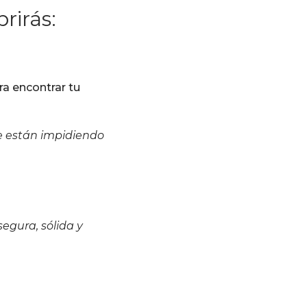
rirás:
a encontrar tu
te están impidiendo
egura, sólida y