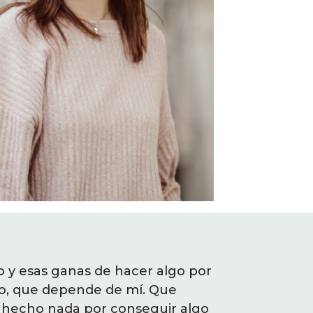
ar con Olaia, llevaba casi 4
o y esas ganas de hacer algo por
"He sentido es
 vida que realmente quiero
o, que depende de mí. Que
mi, que puedo
, desmotivada, insegura,
 hecho nada por conseguir algo
lamentarse sin