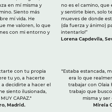
anza en mí misma y
imismo no te hace triunfar
infeliz... Ahora tengo má
no es el camino, que 
amino. Siento más
 a justificarte pero no te
más claridad sobre cuál e
y sentirte bien, solo t
obre mí vida. He
arificador, y motivador
seguridad, equilibrio y co
mueves de donde estas
ue me valoren, lo que
car lo que quieres e
conseguido valorarme y h
(da fuerza y ánimo) p
ones con mi entorno y
me ha beneficiado en las 
intentarlo!”
conmigo misma."
Lorena Capdevila, Sev
Silvia Mª Sánchez, Sevilla.
tarte con tu propia
taba mucho encontrar qué
"El programa te ayuda 
"Estaba estancada, 
ere tu yo, a hacerte
 motivaba. Después de
voz, con lo que de verd
era lo que realme
a decidirte a hacer el
ido entender el tipo de
consciente de lo que te de
trabajar con Olaia
e siento ilusionada,
sentirme bien conmigo
cambio que necesitas. A
trabajo que busc
o MUY CAPAZ."
uente con ello. ”
con fuerza y sob
misma y ser 
o, Madrid.
, Barcelona.
Marta Sánchez
Mireia 