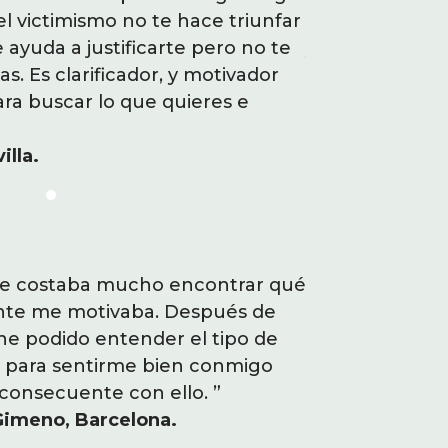
s confianza en mí misma y
el victimismo no te hace triunfar
no es el camino
s mi camino. Siento más
e ayuda a justificarte pero no te
y sentirte bien,
ntrol sobre mí vida. He
. Es clarificador, y motivador
mueves de dond
acer que me valoren, lo que
ara buscar lo que quieres e
(da fuerza y án
relaciones con mi entorno y
intentarlo!”
illa.
Lorena Capdevil
a conectarte con tu propia
me costaba mucho encontrar qué
"Estaba estan
ad quiere tu yo, a hacerte
nte me motivaba. Después de
era lo que
tiene, a decidirte a hacer el
 he podido entender el tipo de
trabajar con
hora me siento ilusionada,
o para sentirme bien conmigo
trabajo qu
re todo MUY CAPAZ."
consecuente con ello. ”
misma
-Herrero, Madrid.
Gimeno, Barcelona.
M