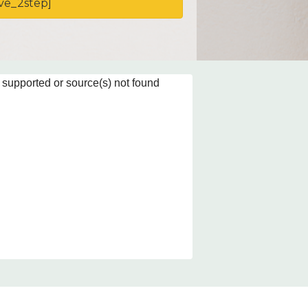
ve_2step]
 supported or source(s) not found
.com/wp-content/uploads/2019/11/Presentacio%CC%81n-