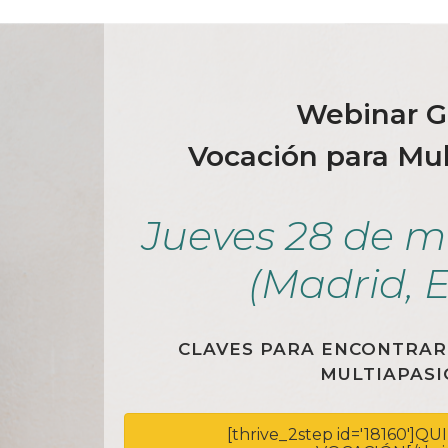
Webinar G
Vocación para Mu
Jueves 28 de m
(Madrid, 
CLAVES PARA ENCONTRAR
MULTIAPAS
[thrive_2step id='18160']