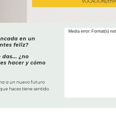
VOCACIÓN[/thri
Reproductor
Media error: Format(s) not
de
ancada en un
Descargar archivo: https://olaiacalvo
ntes feliz?
vídeo
Taller-Online-def.mp4?_=1
 das... ¿no
res hacer y cómo
rma a un
nuevo futuro
 que haces tiene sentido.