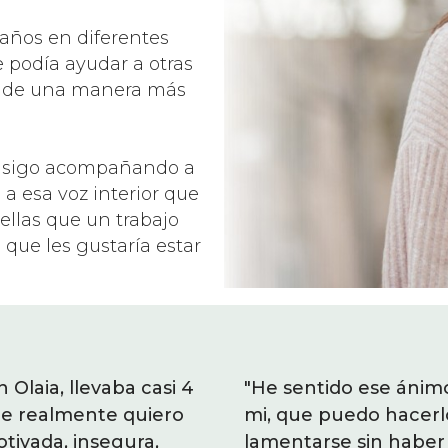
años en diferentes
 podía ayudar a otras
o de una manera más
y sigo acompañando a
 esa voz interior que
ellas que un trabajo
a que les gustaría estar
Olaia, llevaba casi 4
s ganas de hacer algo por
"Antes de empezar a trabaj
"He sentido ese ánim
ue realmente quiero
 depende de mí. Que
años intentando tener la
mi, que puedo hacerl
otivada, insegura,
 nada por conseguir algo
vivir. Me sentía estancada
lamentarse sin haber