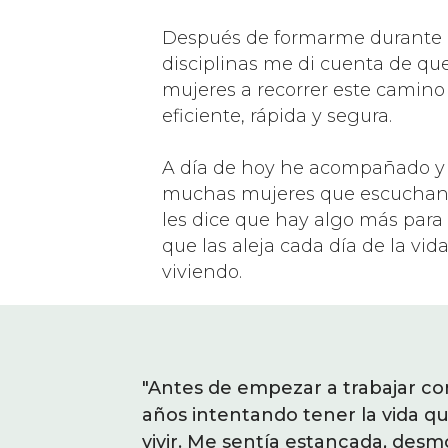
Después de formarme durante 
disciplinas me di cuenta de que
mujeres a recorrer este camin
eficiente, rápida y segura.
A día de hoy he acompañado 
muchas mujeres que escuchan a
les dice que hay algo más para 
que las aleja cada día de la vid
viviendo.
 llevaba casi 4
"Antes de empezar a trabajar con 
"He sentido ese ánimo y esa
lmente quiero
años intentando tener la vida q
mi, que puedo hacerlo, que
, insegura,
vivir. Me sentía estancada, desm
lamentarse sin haber hecho