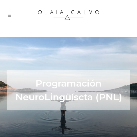
Programación
NeuroLingüíscta (PNL)