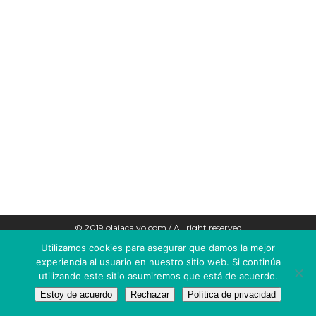
© 2019 olaiacalvo.com / All right reserved
Utilizamos cookies para asegurar que damos la mejor
POLÍTICA DE COOKIES
experiencia al usuario en nuestro sitio web. Si continúa
utilizando este sitio asumiremos que está de acuerdo.
AVISO LEGAL
Estoy de acuerdo
Rechazar
Política de privacidad
POLÍTICA DE PRIVACIDAD