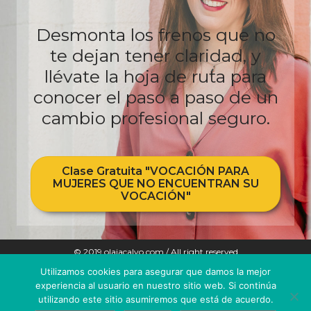
Desmonta los frenos que no
te dejan tener claridad, y
llévate la hoja de ruta para
conocer el paso a paso de un
cambio profesional seguro.
Clase Gratuita "VOCACIÓN PARA
MUJERES QUE NO ENCUENTRAN SU
VOCACIÓN"
© 2019 olaiacalvo.com / All right reserved
Utilizamos cookies para asegurar que damos la mejor
POLÍTICA DE COOKIES
experiencia al usuario en nuestro sitio web. Si continúa
utilizando este sitio asumiremos que está de acuerdo.
AVISO LEGAL