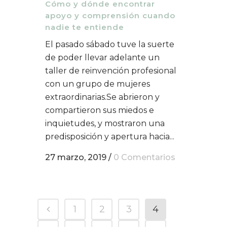
Cómo y dónde encontrar
apoyo y comprensión cuando
nadie te entiende
El pasado sábado tuve la suerte
de poder llevar adelante un
taller de reinvención profesional
con un grupo de mujeres
extraordinarias.Se abrieron y
compartieron sus miedos e
inquietudes, y mostraron una
predisposición y apertura hacia...
27 marzo, 2019
/
0 Comentarios
1
2
3
4