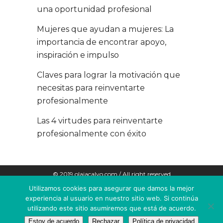
una oportunidad profesional
Mujeres que ayudan a mujeres: La
importancia de encontrar apoyo,
inspiración e impulso
Claves para lograr la motivación que
necesitas para reinventarte
profesionalmente
Las 4 virtudes para reinventarte
profesionalmente con éxito
© 2019 olaiacalvo.com / All right reserved
Utilizamos cookies para asegurar que damos la mejor
POLÍTICA DE COOKIES
experiencia al usuario en nuestro sitio web. Si continúa
utilizando este sitio asumiremos que está de acuerdo.
AVISO LEGAL
Estoy de acuerdo
Rechazar
Política de privacidad