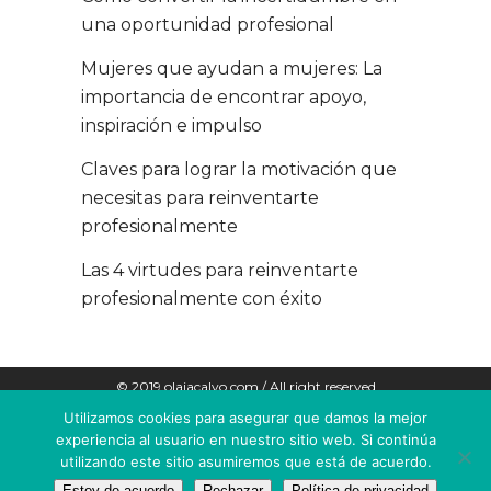
una oportunidad profesional
Mujeres que ayudan a mujeres: La
importancia de encontrar apoyo,
inspiración e impulso
Claves para lograr la motivación que
necesitas para reinventarte
profesionalmente
Las 4 virtudes para reinventarte
profesionalmente con éxito
© 2019 olaiacalvo.com / All right reserved
Utilizamos cookies para asegurar que damos la mejor
POLÍTICA DE COOKIES
experiencia al usuario en nuestro sitio web. Si continúa
utilizando este sitio asumiremos que está de acuerdo.
AVISO LEGAL
Estoy de acuerdo
Rechazar
Política de privacidad