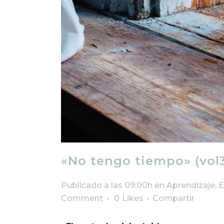
«No tengo tiempo» (vol
Publicado a las 09:00h
en
Aprendizaje
,
E
Comment
0
Likes
Compartir