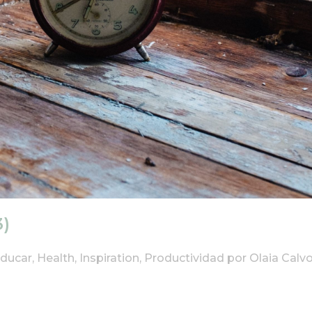
3)
ducar
,
Health
,
Inspiration
,
Productividad
por
Olaia Calv