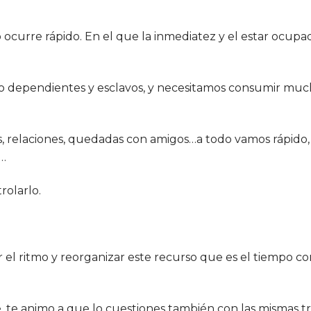
curre rápido. En el que la inmediatez y el estar ocupa
o dependientes y esclavos, y necesitamos consumir mu
s, relaciones, quedadas con amigos…a todo vamos rápido,
o…
olarlo.
 el ritmo y reorganizar este recurso que es el tiempo co
e, te animo a que lo cuestiones también con las mismas t